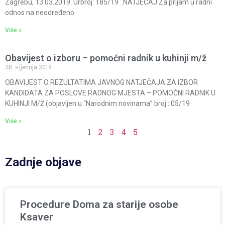
Zagrebu, 13.03.2019. Urbroj: 185/19 NATJEČAJ Za prijam u radni
odnos na neodređeno
Više »
Obavijest o izboru – pomoćni radnik u kuhinji m/ž
28. siječnja 2019.
OBAVIJEST O REZULTATIMA JAVNOG NATJEČAJA ZA IZBOR
KANDIDATA ZA POSLOVE RADNOG MJESTA – POMOĆNI RADNIK U
KUHINJI M/Ž (objavljen u “Narodnim novinama” broj : 05/19
Više »
1
2
3
4
5
Zadnje objave
Procedure Doma za starije osobe
Ksaver