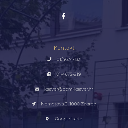
Kontakt
01/4674-133
01/4675-919
ksaver@dom-ksaver.hr
Nemetova 2, 1000 Zagreb​
Google karta