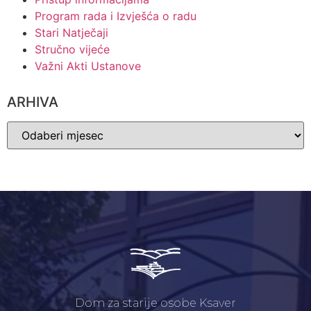
Program rada i Izvješća o radu
Stari Natječaji
Stručno vijeće
Važni Akti Ustanove
ARHIVA
Dom za starije osobe Ksaver