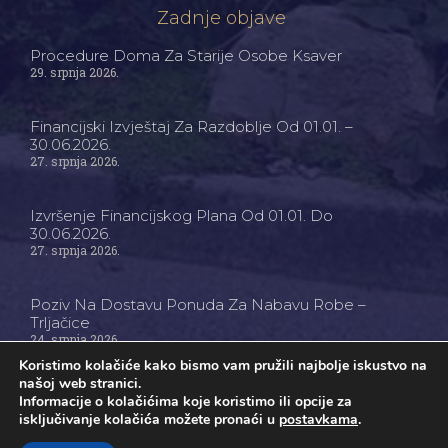
Zadnje objave
Procedure Doma Za Starije Osobe Ksaver
29. srpnja 2026.
Financijski Izvještaj Za Razdoblje Od 01.01. –
30.06.2026.
27. srpnja 2026.
Izvršenje Financijskog Plana Od 01.01. Do
30.06.2026.
27. srpnja 2026.
Poziv Na Dostavu Ponuda Za Nabavu Robe –
Trljačice
24. srpnja 2026.
Koristimo kolačiće kako bismo vam pružili najbolje iskustvo na
našoj web stranici.
Informacije o kolačićima koje koristimo ili opcije za
isključivanje kolačića možete pronaći u
postavkama
.
Ⓒ Dom Za Starije Osobe Ksaver - Sva Prava Pridržana