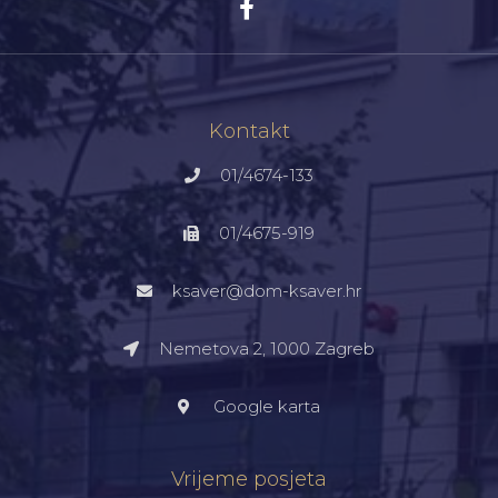
Kontakt
01/4674-133
01/4675-919
ksaver@dom-ksaver.hr
Nemetova 2, 1000 Zagreb​
Google karta
Vrijeme posjeta