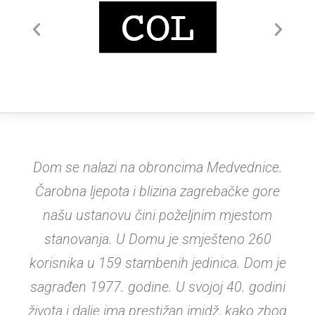
Dom se nalazi na obroncima Medvednice.
Čarobna ljepota i blizina zagrebačke gore
našu ustanovu čini poželjnim mjestom
stanovanja. U Domu je smješteno 260
korisnika u 159 stambenih jedinica. Dom je
sagrađen 1977. godine. U svojoj 40. godini
života i dalje ima prestižan imidž, kako zbog