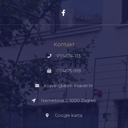
Kontakt
01/4674-133
01/4675-919
ksaver@dom-ksaver.hr
Nemetova 2, 1000 Zagreb​
Google karta