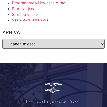
Program rada i Izvješća o radu
Stari Natječaji
Stručno vijeće
Važni Akti Ustanove
ARHIVA
Dom za starije osobe Ksaver