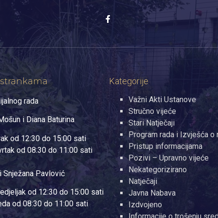
 strankama
Kategorije
Važni Akti Ustanove
ijalnog rada
Stručno vijeće
ošun i Diana Baturina
Stari Natječaji
Program rada i Izvješća o 
rak od 12:30 do 15:00 sati
Pristup informacijama
vrtak od 08:30 do 11:00 sati
Pozivi – Upravno vijeće
Nekategorizirano
i Snježana Pavlović
Natječaji
edjeljak od 12:30 do 15:00 sati
Javna Nabava
jeda od 08:30 do 11:00 sati
Izdvojeno
Informacije o trošenju sre