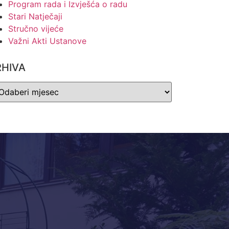
Program rada i Izvješća o radu
Stari Natječaji
Stručno vijeće
Važni Akti Ustanove
RHIVA