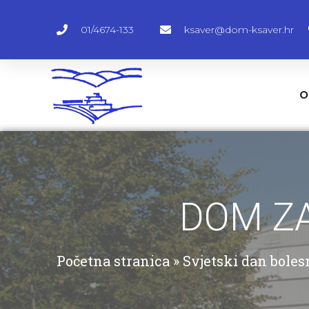
01/4674-133
ksaver@dom-ksaver.hr
O
DOM ZA
Početna stranica
»
Svjetski dan boles