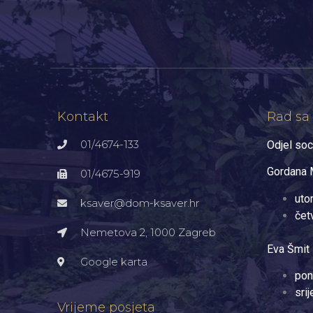
Kontakt
Rad sa
01/4674-133
Odjel soc
Gordana M
01/4675-919
uto
ksaver@dom-ksaver.hr
čet
Nemetova 2, 1000 Zagreb​
Eva Šmit 
Google karta
pon
sri
Vrijeme posjeta