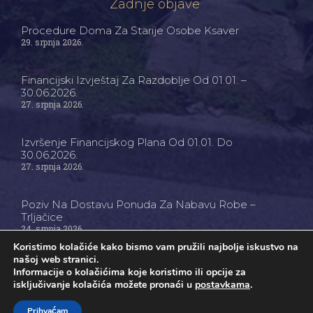
Zadnje objave
Procedure Doma Za Starije Osobe Ksaver
29. srpnja 2026.
Financijski Izvještaj Za Razdoblje Od 01.01. –
30.06.2026.
27. srpnja 2026.
Izvršenje Financijskog Plana Od 01.01. Do
30.06.2026.
27. srpnja 2026.
Poziv Na Dostavu Ponuda Za Nabavu Robe –
Trljačice
24. srpnja 2026.
Koristimo kolačiće kako bismo vam pružili najbolje iskustvo na
našoj web stranici.
Informacije o kolačićima koje koristimo ili opcije za
isključivanje kolačića možete pronaći u
postavkama
.
Ⓒ Dom Za Starije Osobe Ksaver - Sva Prava Pridržana
Prihvaćam