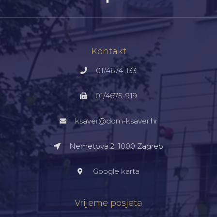
Kontakt
01/4674-133
01/4675-919
ksaver@dom-ksaver.hr
Nemetova 2, 1000 Zagreb​
Google karta
Vrijeme posjeta