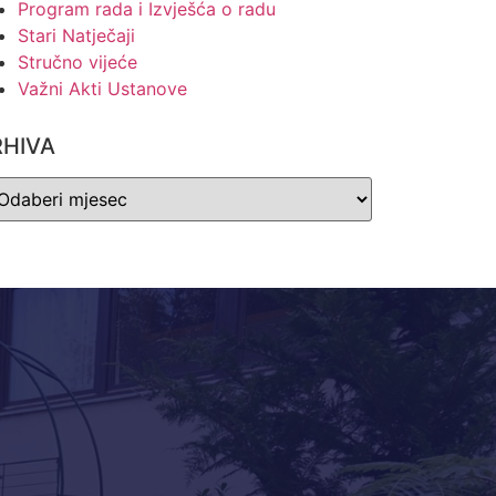
Program rada i Izvješća o radu
Stari Natječaji
Stručno vijeće
Važni Akti Ustanove
RHIVA