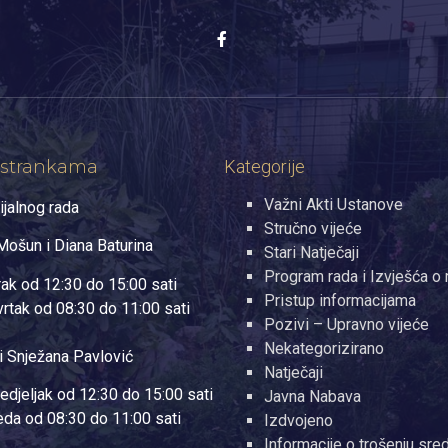
 strankama
Kategorije
Važni Akti Ustanove
ijalnog rada
Stručno vijeće
ošun i Diana Baturina
Stari Natječaji
Program rada i Izvješća o 
rak od 12:30 do 15:00 sati
Pristup informacijama
vrtak od 08:30 do 11:00 sati
Pozivi – Upravno vijeće
Nekategorizirano
i Snježana Pavlović
Natječaji
edjeljak od 12:30 do 15:00 sati
Javna Nabava
jeda od 08:30 do 11:00 sati
Izdvojeno
Informacije o trošenju sre