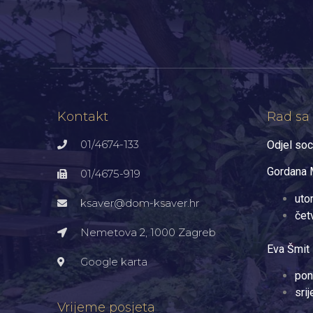
Kontakt
Rad sa
01/4674-133
Odjel soc
Gordana M
01/4675-919
uto
ksaver@dom-ksaver.hr
čet
Nemetova 2, 1000 Zagreb​
Eva Šmit 
Google karta
pon
sri
Vrijeme posjeta