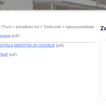
Poziv + ponudbeni list + Troškovnik + Izjava ponuditelja:
Za
iscenje
(pdf)
a – OSTALA SREDSTVA ZA CISCENJE
(pdf)
CENJE
(pdf)