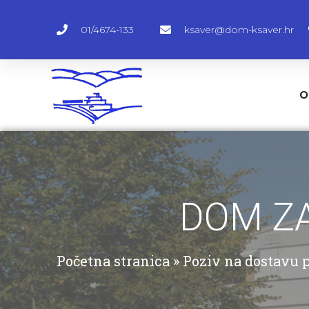
01/4674-133
ksaver@dom-ksaver.hr
O
DOM ZA
Početna stranica
»
Poziv na dostavu p