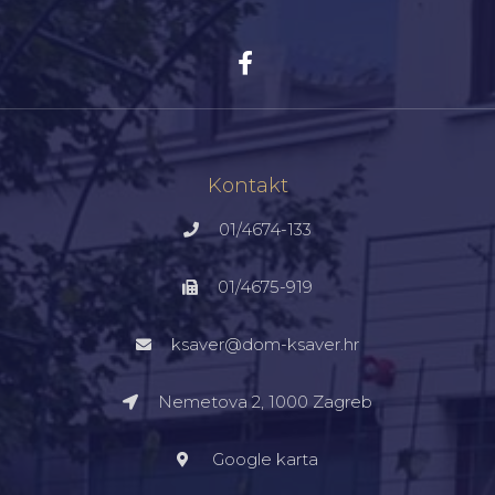
Kontakt
01/4674-133
01/4675-919
ksaver@dom-ksaver.hr
Nemetova 2, 1000 Zagreb​
Google karta