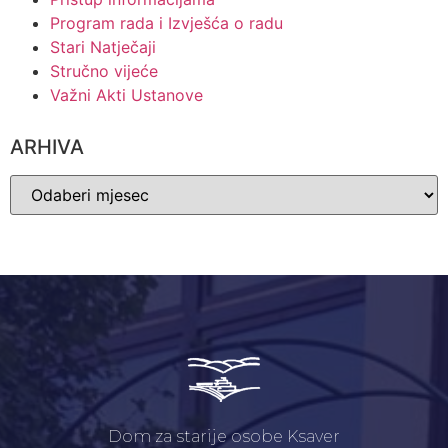
Program rada i Izvješća o radu
Stari Natječaji
Stručno vijeće
Važni Akti Ustanove
ARHIVA
Dom za starije osobe Ksaver