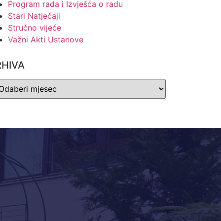
Program rada i Izvješća o radu
Stari Natječaji
Stručno vijeće
Važni Akti Ustanove
RHIVA