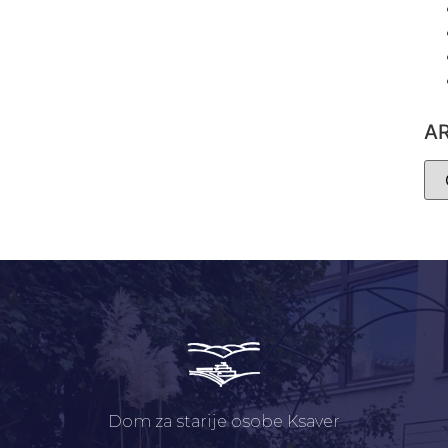
A
Dom za starije osobe Ksaver