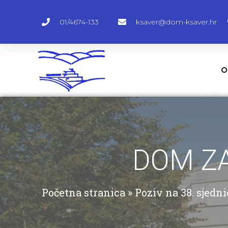
01/4674-133
ksaver@dom-ksaver.hr
O
DOM ZA
Početna stranica
»
Poziv na 38. sjedn