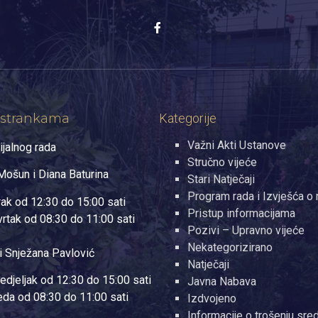
 strankama
Kategorije
Važni Akti Ustanove
ijalnog rada
Stručno vijeće
ošun i Diana Baturina
Stari Natječaji
Program rada i Izvješća o 
rak od 12:30 do 15:00 sati
Pristup informacijama
vrtak od 08:30 do 11:00 sati
Pozivi – Upravno vijeće
Nekategorizirano
i Snježana Pavlović
Natječaji
edjeljak od 12:30 do 15:00 sati
Javna Nabava
jeda od 08:30 do 11:00 sati
Izdvojeno
Informacije o trošenju sre