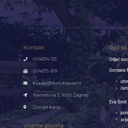
Kontakt
Rad sa
01/4674-133
Odjel soc
Gordana M
01/4675-919
uto
ksaver@dom-ksaver.hr
čet
Nemetova 2, 1000 Zagreb​
Eva Šmit 
Google karta
pon
sri
Vrijeme posjeta