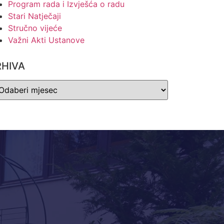
Program rada i Izvješća o radu
Stari Natječaji
Stručno vijeće
Važni Akti Ustanove
RHIVA