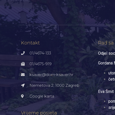
Kontakt
Rad sa
01/4674-133
Odjel soc
Gordana M
01/4675-919
uto
ksaver@dom-ksaver.hr
čet
Nemetova 2, 1000 Zagreb​
Eva Šmit 
Google karta
pon
sri
Vrijeme posjeta