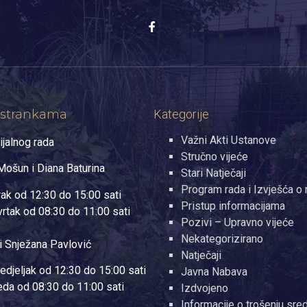
 strankama
Kategorije
Važni Akti Ustanove
ijalnog rada
Stručno vijeće
ošun i Diana Baturina
Stari Natječaji
Program rada i Izvješća o 
rak od 12:30 do 15:00 sati
Pristup informacijama
vrtak od 08:30 do 11:00 sati
Pozivi – Upravno vijeće
Nekategorizirano
i Snježana Pavlović
Natječaji
edjeljak od 12:30 do 15:00 sati
Javna Nabava
jeda od 08:30 do 11:00 sati
Izdvojeno
Informacije o trošenju sre