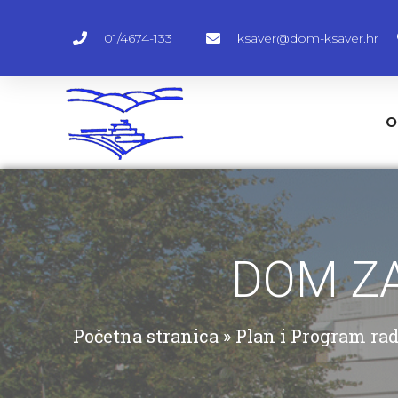
01/4674-133
ksaver@dom-ksaver.hr
O
DOM ZA
Početna stranica
»
Plan i Program rad