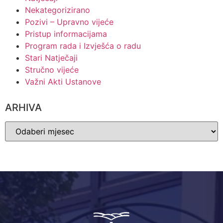
Nekategorizirano
Pozivi – Upravno vijeće
Pristup informacijama
Program rada i Izvješća o radu
Stari Natječaji
Stručno vijeće
Važni Akti Ustanove
ARHIVA