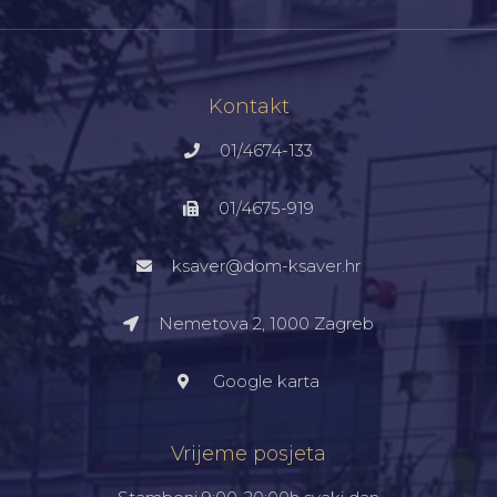
Kontakt
01/4674-133
01/4675-919
ksaver@dom-ksaver.hr
Nemetova 2, 1000 Zagreb​
Google karta
Vrijeme posjeta