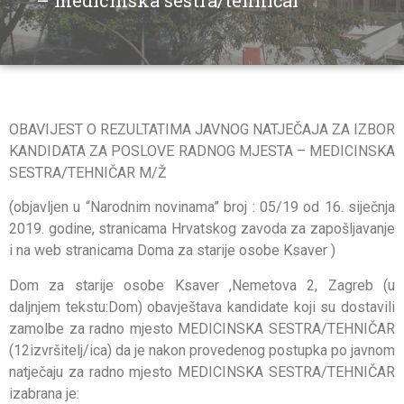
– medicinska sestra/tehničar
OBAVIJEST O REZULTATIMA JAVNOG NATJEČAJA ZA IZBOR
KANDIDATA ZA POSLOVE RADNOG MJESTA – MEDICINSKA
SESTRA/TEHNIČAR M/Ž
(objavljen u “Narodnim novinama” broj : 05/19 od 16. siječnja
2019. godine, stranicama Hrvatskog zavoda za zapošljavanje
i na web stranicama Doma za starije osobe Ksaver )
Dom za starije osobe Ksaver ,Nemetova 2, Zagreb (u
daljnjem tekstu:Dom) obavještava kandidate koji su dostavili
zamolbe za radno mjesto MEDICINSKA SESTRA/TEHNIČAR
(12izvršitelj/ica) da je nakon provedenog postupka po javnom
natječaju za radno mjesto MEDICINSKA SESTRA/TEHNIČAR
izabrana je: