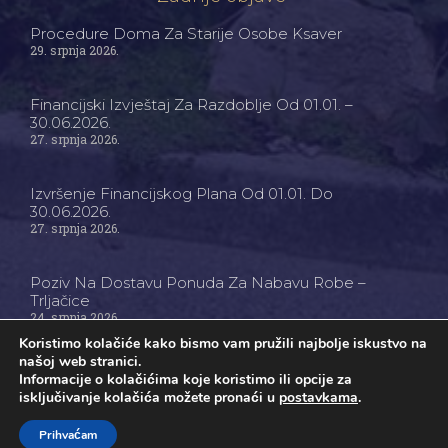
Procedure Doma Za Starije Osobe Ksaver
29. srpnja 2026.
Financijski Izvještaj Za Razdoblje Od 01.01. –
30.06.2026.
27. srpnja 2026.
Izvršenje Financijskog Plana Od 01.01. Do
30.06.2026.
27. srpnja 2026.
Poziv Na Dostavu Ponuda Za Nabavu Robe –
Trljačice
24. srpnja 2026.
Koristimo kolačiće kako bismo vam pružili najbolje iskustvo na
našoj web stranici.
Informacije o kolačićima koje koristimo ili opcije za
isključivanje kolačića možete pronaći u
postavkama
.
Ⓒ Dom Za Starije Osobe Ksaver - Sva Prava Pridržana
Prihvaćam