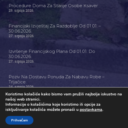
Procedure Doma Za Starije Osobe Ksaver
29. srpnja 2026.
Financijski Izvještaj Za Razdoblje Od 01.01. –
30.06.2026.
27. srpnja 2026.
Izvršenje Financijskog Plana Od 01.01. Do
30.06.2026.
27. srpnja 2026.
Poziv Na Dostavu Ponuda Za Nabavu Robe –
Trljačice
24. srpnja 2026.
Koristimo kolačiće kako bismo vam pružili najbolje iskustvo na
našoj web stranici.
Informacije o kolačićima koje koristimo ili opcije za
isključivanje kolačića možete pronaći u
postavkama
.
Ⓒ Dom Za Starije Osobe Ksaver - Sva Prava Pridržana
Prihvaćam