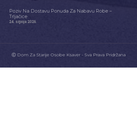
Poziv Na Dostavu Ponuda Za Nabavu Robe –
Trljačice
24. srpnja 2026.
Ⓒ Dom Za Starije Osobe Ksaver - Sva Prava Pridržana