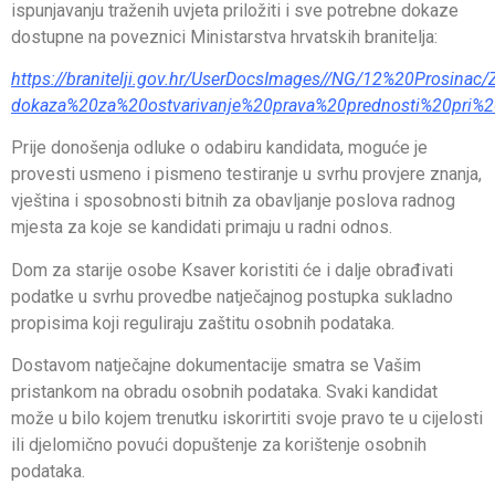
ispunjavanju traženih uvjeta priložiti i sve potrebne dokaze
dostupne na poveznici Ministarstva hrvatskih branitelja:
https://branitelji.gov.hr/UserDocsImages//NG/12%20Prosina
dokaza%20za%20ostvarivanje%20prava%20prednosti%20pri%2
Prije donošenja odluke o odabiru kandidata, moguće je
provesti usmeno i pismeno testiranje u svrhu provjere znanja,
vještina i sposobnosti bitnih za obavljanje poslova radnog
mjesta za koje se kandidati primaju u radni odnos.
Dom za starije osobe Ksaver koristiti će i dalje obrađivati
podatke u svrhu provedbe natječajnog postupka sukladno
propisima koji reguliraju zaštitu osobnih podataka.
Dostavom natječajne dokumentacije smatra se Vašim
pristankom na obradu osobnih podataka. Svaki kandidat
može u bilo kojem trenutku iskorirtiti svoje pravo te u cijelosti
ili djelomično povući dopuštenje za korištenje osobnih
podataka.