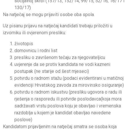
socijalnoj skrbi (157/13, 152/14, 99/15, 52/16, 16/17 i
130/17)
Na natječaj se mogu prijaviti osobe oba spola.
Uz pisanu prijavu na natječaj kandidati trebaju priložiti u
izvorniku ili ovjerenom presliku:
životopis
domovnicu i rodni list
presliku o završenom tečaju za njegovateljicu
uvjerenje da se protiv kandidata ne vodi kazneni
postupak (ne starije od šest mjeseci)
potvrdu o radnom stažu (podaci evidentirani u matičnoj
evidenciji Hrvatskog zavoda za mirovinsko osiguranje)
potvrdu o radnom iskustvu (presliku ugovora o radu ili
rješenja o rasporedu ili potvrde poslodavca(koja mora
sadržavati vrstu poslova koju je obavljao i vremenska
razdoblja u kojem je kandidat obavljao navedene
poslove)
Kandidatom prijavljenim na natječaj smatra se osoba koja