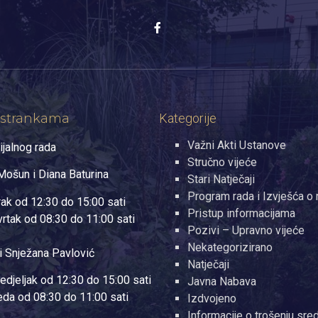
 strankama
Kategorije
Važni Akti Ustanove
ijalnog rada
Stručno vijeće
ošun i Diana Baturina
Stari Natječaji
Program rada i Izvješća o 
rak od 12:30 do 15:00 sati
Pristup informacijama
vrtak od 08:30 do 11:00 sati
Pozivi – Upravno vijeće
Nekategorizirano
i Snježana Pavlović
Natječaji
edjeljak od 12:30 do 15:00 sati
Javna Nabava
jeda od 08:30 do 11:00 sati
Izdvojeno
Informacije o trošenju sre