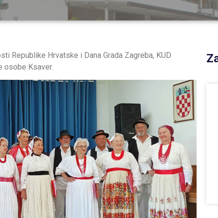
ti Republike Hrvatske i Dana Grada Zagreba, KUD
Za
je osobe Ksaver.