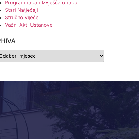
Program rada i Izvješća o radu
Stari Natječaji
Stručno vijeće
Važni Akti Ustanove
RHIVA