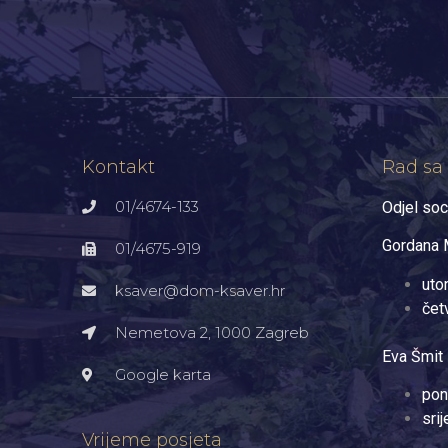
Kontakt
Rad sa
01/4674-133
Odjel soc
Gordana M
01/4675-919
uto
ksaver@dom-ksaver.hr
čet
Nemetova 2, 1000 Zagreb​
Eva Šmit 
Google karta
pon
sri
Vrijeme posjeta