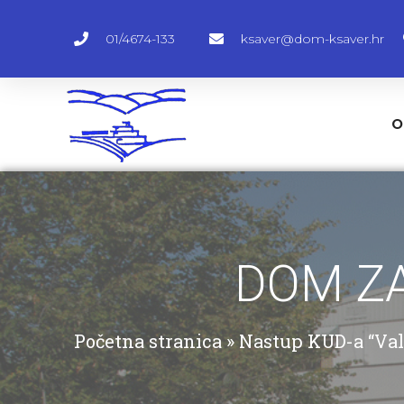
01/4674-133
ksaver@dom-ksaver.hr
O
DOM ZA
Početna stranica
»
Nastup KUD-a “Val