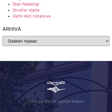
Stari Natječaji
Stručno vijeće
Važni Akti Ustanove
ARHIVA
Dom za starije osobe Ksaver