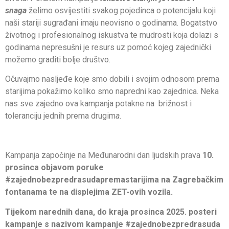
snaga
želimo osvijestiti svakog pojedinca o potencijalu koji
naši stariji sugrađani imaju neovisno o godinama. Bogatstvo
životnog i profesionalnog iskustva te mudrosti koja dolazi s
godinama nepresušni je resurs uz pomoć kojeg zajednički
možemo graditi bolje društvo.
Očuvajmo nasljeđe koje smo dobili i svojim odnosom prema
starijima pokažimo koliko smo napredni kao zajednica. Neka
nas sve zajedno ova kampanja potakne na brižnost i
toleranciju jednih prema drugim
a.
Kampanja započinje na Međunarodni dan ljudskih prava
10.
prosinca objavom poruke
#zajednobezpredrasudapremastarijima na Zagrebačkim
fontanama te na displejima ZET-ovih vozila.
Tijekom narednih dana, do kraja prosinca 2025. posteri
kampanje s nazivom kampanje #zajednobezpredrasuda