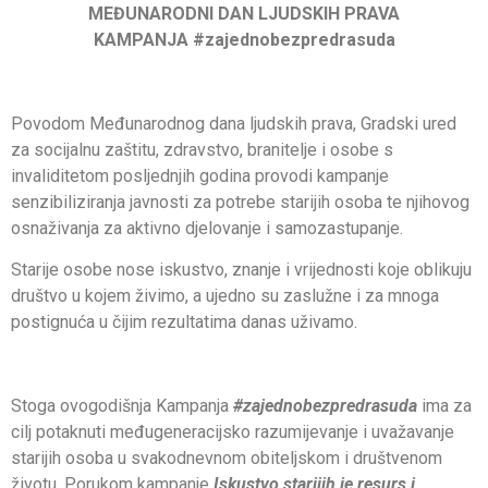
MEĐUNARODNI DAN LJUDSKIH PRAVA
KAMPANJA #zajednobezpredrasuda
Povodom Međunarodnog dana ljudskih prava, Gradski ured
za socijalnu zaštitu, zdravstvo, branitelje i osobe s
invaliditetom posljednjih godina provodi kampanje
senzibiliziranja javnosti za potrebe starijih osoba te njihovog
osnaživanja za aktivno djelovanje i samozastupanje.
Starije osobe nose iskustvo, znanje i vrijednosti koje oblikuju
društvo u kojem živimo, a ujedno su zaslužne i za mnoga
postignuća u čijim rezultatima danas uživamo.
Stoga ovogodišnja Kampanja
#zajednobezpredrasuda
ima za
cilj potaknuti međugeneracijsko razumijevanje i uvažavanje
starijih osoba u svakodnevnom obiteljskom i društvenom
životu. Porukom kampanje
Iskustvo starijih je resurs i