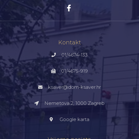
Kontakt
01/4674-133
01/4675-919
ksaver@dom-ksaver.hr
Nemetova 2, 1000 Zagreb​
Google karta