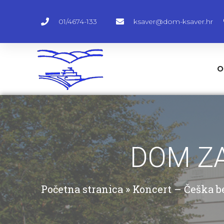
01/4674-133
ksaver@dom-ksaver.hr
O
DOM ZA
Početna stranica
»
Koncert – Češka b