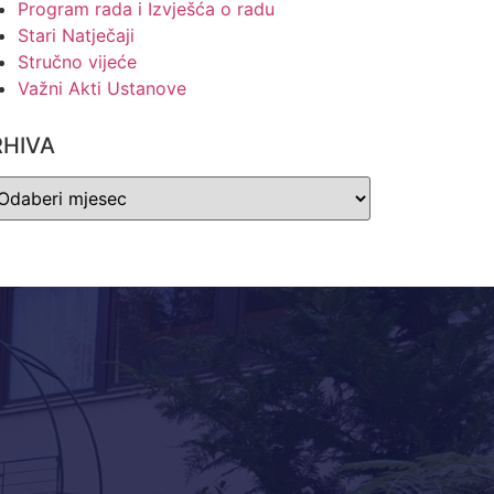
Program rada i Izvješća o radu
Stari Natječaji
Stručno vijeće
Važni Akti Ustanove
RHIVA