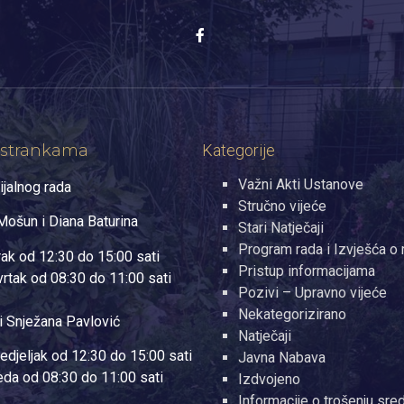
 strankama
Kategorije
Važni Akti Ustanove
ijalnog rada
Stručno vijeće
ošun i Diana Baturina
Stari Natječaji
Program rada i Izvješća o 
rak od 12:30 do 15:00 sati
Pristup informacijama
vrtak od 08:30 do 11:00 sati
Pozivi – Upravno vijeće
Nekategorizirano
i Snježana Pavlović
Natječaji
edjeljak od 12:30 do 15:00 sati
Javna Nabava
jeda od 08:30 do 11:00 sati
Izdvojeno
Informacije o trošenju sre