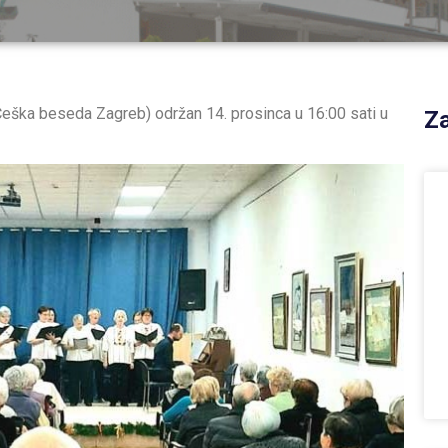
eška beseda Zagreb) održan 14. prosinca u 16:00 sati u
Za