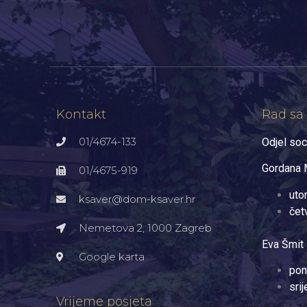
Kontakt
Rad sa
01/4674-133
Odjel soc
Gordana M
01/4675-919
uto
ksaver@dom-ksaver.hr
čet
Nemetova 2, 1000 Zagreb​
Eva Šmit 
Google karta
pon
sri
Vrijeme posjeta