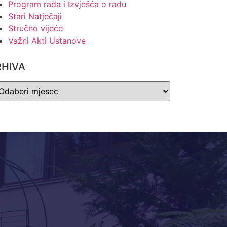
Program rada i Izvješća o radu
Stari Natječaji
Stručno vijeće
Važni Akti Ustanove
RHIVA