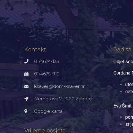
Kontakt
Rad sa
01/4674-133
Odjel soc
Gordana M
01/4675-919
uto
ksaver@dom-ksaver.hr
čet
Nemetova 2, 1000 Zagreb​
Eva Šmit 
Google karta
pon
sri
Vrijeme posjeta