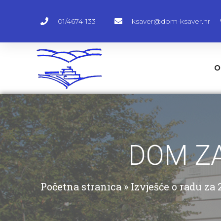
01/4674-133
ksaver@dom-ksaver.hr
O
DOM ZA
Početna stranica
»
Izvješće o radu za