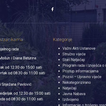
 strankama
Kategorije
Važni Akti Ustanove
ijalnog rada
Stručno vijeće
ošun i Diana Baturina
Stari Natječaji
Program rada i Izvješća o 
rak od 12:30 do 15:00 sati
Pristup informacijama
vrtak od 08:30 do 11:00 sati
Pozivi – Upravno vijeće
Nekategorizirano
i Snježana Pavlović
Natječaji
edjeljak od 12:30 do 15:00 sati
Javna Nabava
jeda od 08:30 do 11:00 sati
Izdvojeno
Informacije o trošenju sre