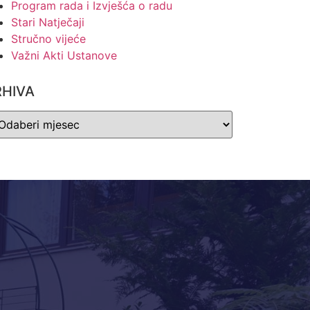
Program rada i Izvješća o radu
Stari Natječaji
Stručno vijeće
Važni Akti Ustanove
RHIVA