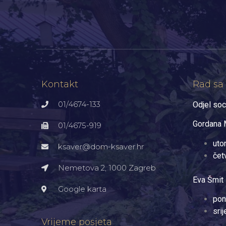
Kontakt
Rad sa
01/4674-133
Odjel soc
Gordana M
01/4675-919
uto
ksaver@dom-ksaver.hr
čet
Nemetova 2, 1000 Zagreb​
Eva Šmit 
Google karta
pon
sri
Vrijeme posjeta