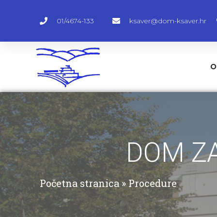
01/4674-133
ksaver@dom-ksaver.hr
O
DOM ZA
Početna stranica
»
Procedure