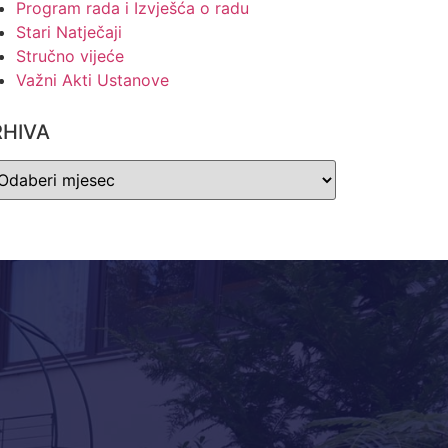
Program rada i Izvješća o radu
Stari Natječaji
Stručno vijeće
Važni Akti Ustanove
RHIVA