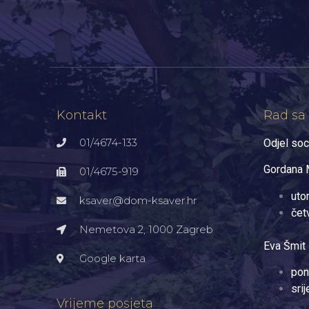
Kontakt
Rad sa
01/4674-133
Odjel soc
Gordana M
01/4675-919
uto
ksaver@dom-ksaver.hr
čet
Nemetova 2, 1000 Zagreb​
Eva Šmit 
Google karta
pon
sri
Vrijeme posjeta