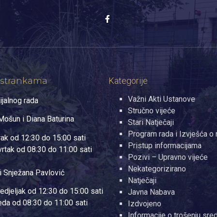
 strankama
Kategorije
Važni Akti Ustanove
ijalnog rada
Stručno vijeće
ošun i Diana Baturina
Stari Natječaji
Program rada i Izvješća o 
rak od 12:30 do 15:00 sati
Pristup informacijama
vrtak od 08:30 do 11:00 sati
Pozivi – Upravno vijeće
Nekategorizirano
i Snježana Pavlović
Natječaji
edjeljak od 12:30 do 15:00 sati
Javna Nabava
jeda od 08:30 do 11:00 sati
Izdvojeno
Informacije o trošenju sre