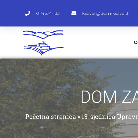
01/4674-133
ksaver@dom-ksaver.hr
O
DOM ZA
Početna stranica
»
13. sjednica Uprav