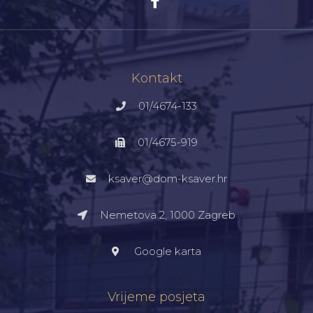
Kontakt
01/4674-133
01/4675-919
ksaver@dom-ksaver.hr
Nemetova 2, 1000 Zagreb​
Google karta
Vrijeme posjeta