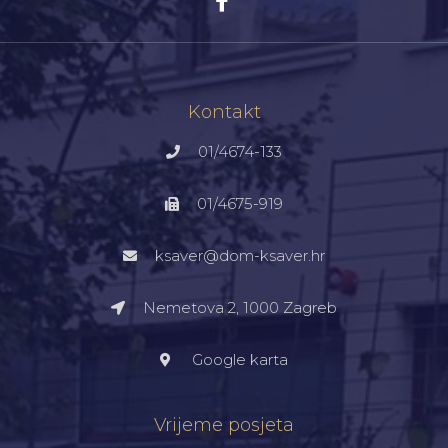
Kontakt
01/4674-133
01/4675-919
ksaver@dom-ksaver.hr
Nemetova 2, 1000 Zagreb​
Google karta
Vrijeme posjeta