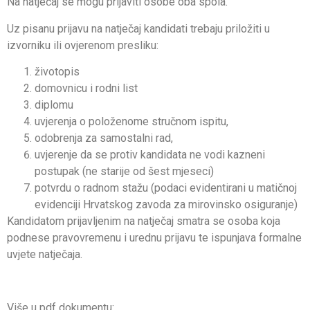
Na natječaj se mogu prijaviti osobe oba spola.
Uz pisanu prijavu na natječaj kandidati trebaju priložiti u
izvorniku ili ovjerenom presliku:
životopis
domovnicu i rodni list
diplomu
uvjerenja o položenome stručnom ispitu,
odobrenja za samostalni rad,
uvjerenje da se protiv kandidata ne vodi kazneni
postupak (ne starije od šest mjeseci)
potvrdu o radnom stažu (podaci evidentirani u matičnoj
evidenciji Hrvatskog zavoda za mirovinsko osiguranje)
Kandidatom prijavljenim na natječaj smatra se osoba koja
podnese pravovremenu i urednu prijavu te ispunjava formalne
uvjete natječaja.
Više u pdf dokumentu: